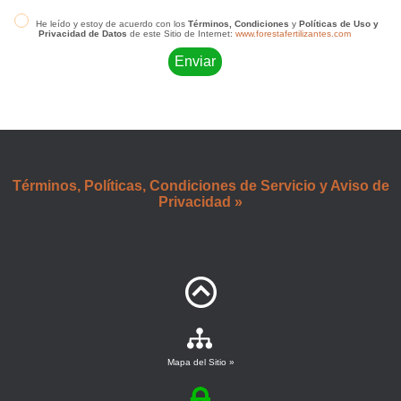
He leído y estoy de acuerdo con los
Términos, Condiciones
y
Políticas de Uso y
Privacidad de Datos
de este Sitio de Internet:
www.forestafertilizantes.com
Términos, Políticas, Condiciones de Servicio y Aviso de
Privacidad »
Mapa del Sitio »